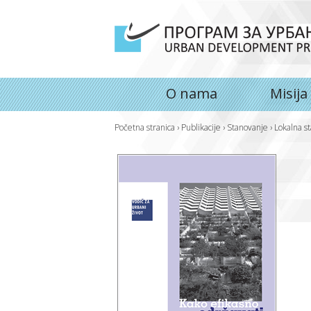
O nama
Misija
Početna stranica
›
Publikacije
›
Stanovanje
›
Lokalna s