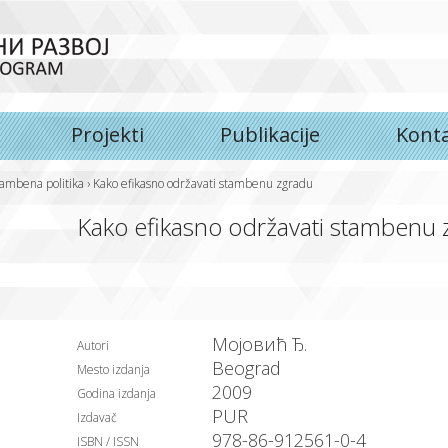
Projekti
Publikacije
Kont
tambena politika
› Kako efikasno održavati stambenu zgradu
Kako efikasno održavati stambenu
Мојовић Ђ.
Autori
Beograd
Mesto izdanja
2009
Godina izdanja
PUR
Izdavač
978-86-912561-0-4
ISBN / ISSN