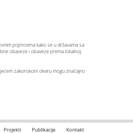
snovnim pojmovima kako se u državama sa
sobne obaveze i obaveze prema lokalnoj
stojećem zakonskom okviru mogu značajno
Projekti
Publikacije
Kontakt