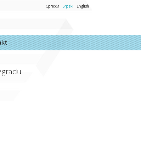
Српски
Srpski
English
akt
 zgradu