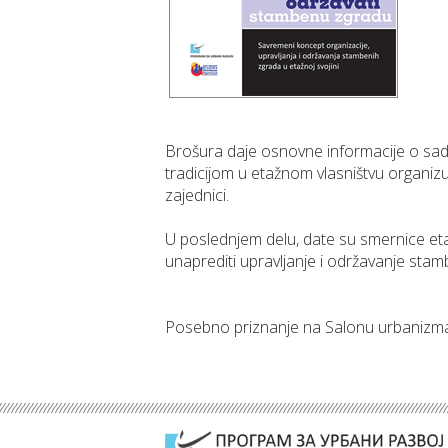
Brošura daje osnovne informacije o sa
tradicijom u etažnom vlasništvu organiz
zajednici.
U poslednjem delu, date su smernice et
unaprediti upravlјanje i održavanje stam
Posebno priznanje na Salonu urbanizma 2