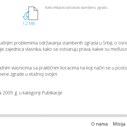
Kako efikasno održavati stambenu zgradu
1,2 MB
dašnjim problemima održavanja stambenih zgrada u Srbiji, o o
uje zajednica vlasnika, kako se ostvaruju prava, kakve su među
ažnim vlasnicima sa praktičnim koracima na koji način se u po
bene zgrade u etažnoj svojini.
009. g. u kategoriji Publikacije
O nama
Misija