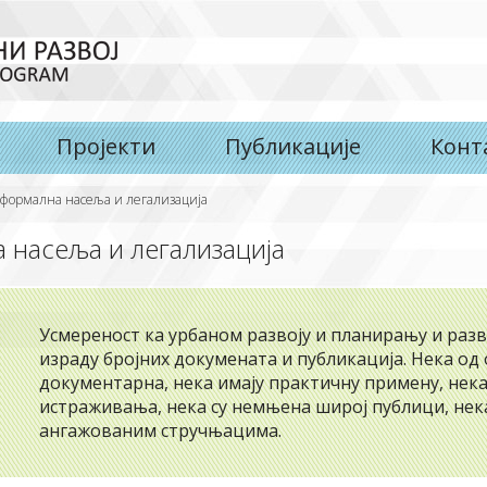
Пројекти
Публикације
Конт
формална насеља и легализација
 насеља и легализација
Усмереност ка урбаном развоју и планирању и раз
израду бројних докумената и публикација. Нека од
документарна, нека имају практичну примену, нека
истраживања, нека су немњена широј публици, нек
ангажованим стручњацима.