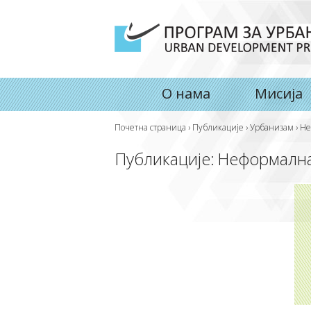
О нама
Мисија
Почетна страница
›
Публикације
›
Урбанизам
›
Не
Публикације:
Неформална