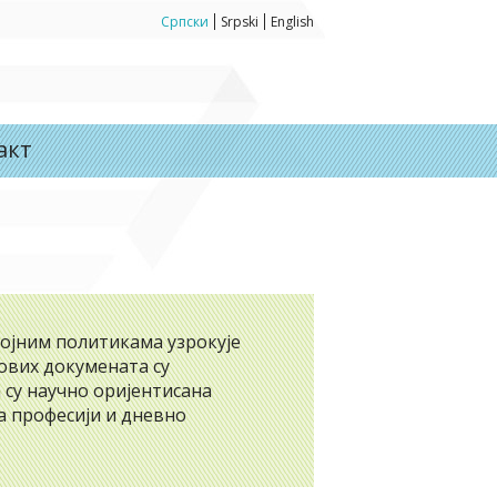
Српски
Srpski
English
акт
војним политикама узрокује
 ових докумената су
 су научно оријентисана
а професији и дневно