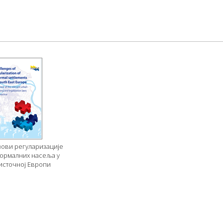
зови регуларизације
ормалних насеља у
оисточној Европи