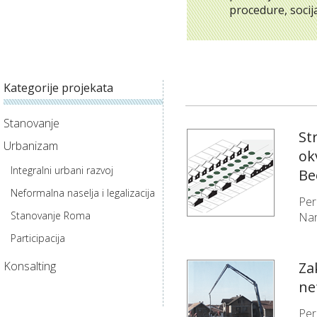
procedure, socij
Kategorije projekata
Stanovanje
St
Urbanizam
ok
Integralni urbani razvoj
Be
Neformalna naselja i legalizacija
Per
Stanovanje Roma
Nar
Participacija
Konsalting
Za
ne
Per