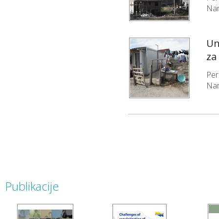
Nar
Un
za
Per
Nar
Publikacije