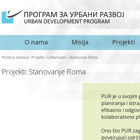
O nama
Misija
Projekti
Početna stranica
›
Projekti
›
Urbanizam
›
Stanovanje Roma
Projekti:
Stanovanje Roma
PUR je u svojim 
planiranja i istr
efikasno i odgo
kolaborativno pl
Ono što PUR zago
povezujući održi