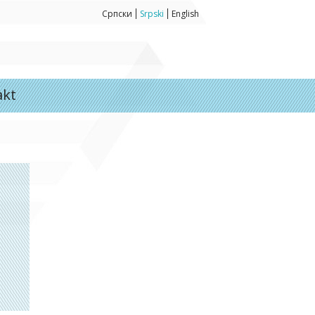
Српски
Srpski
English
akt