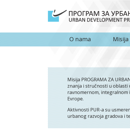
O nama
Misija
Misija PROGRAMA ZA URBANI
znanja i stručnosti u oblast
ravnomernom, integralnom i o
Evrope.
Aktivnosti PUR-a su usmerene
urbanog razvoja gradova i t