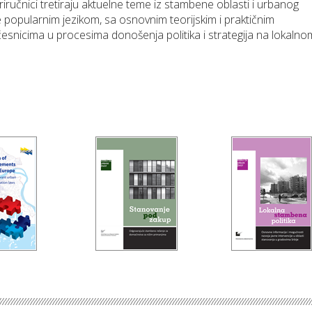
iručnici tretiraju aktuelne teme iz stambene oblasti i urbanog
e popularnim jezikom, sa osnovnim teorijskim i praktičnim
esnicima u procesima donošenja politika i strategija na lokalno