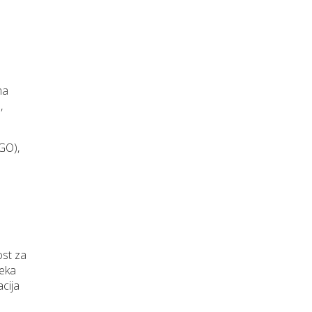
ma
,
GO),
ost za
neka
cija