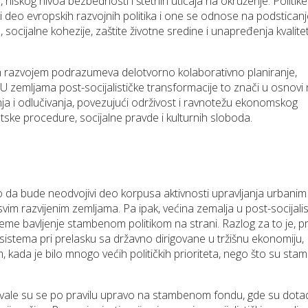
, niskog nivoa bezbednosti i štetnih uticaja na okruženje. Politike
 deo evropskih razvojnih politika i one se odnose na podsticanj
ocijalne kohezije, zaštite životne sredine i unapređenja kvalite
m razvojem podrazumeva delotvorno kolaborativno planiranje,
 zemlјama post-socijalističke transformacije to znači u osnovi
anja i odlučivanja, povezujući održivost i ravnotežu ekonomskog
atske procedure, socijalne pravde i kulturnih sloboda.
lo da bude neodvojivi deo korpusa aktivnosti upravlјanja urbanim
svim razvijenim zemlјama. Pa ipak, većina zemalјa u post-socijalis
reme bavlјenje stambenom politikom na strani. Razlog za to je, p
 sistema pri prelasku sa državno dirigovane u tržišnu ekonomiju,
, kada je bilo mnogo većih političkih prioriteta, nego što su st
šavale su se po pravilu upravo na stambenom fondu, gde su dota