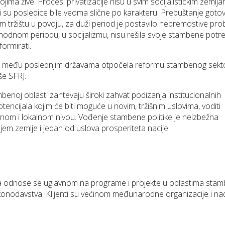
ojima žive. Procesi privatizacije nisu u svim socijalističkim zemlјam
li su posledice bile veoma slične po karakteru. Prepuštanje goto
tržištu u povoju, za duži period je postavilo nepremostive pr
odnom periodu, u socijalizmu, nisu rešila svoje stambene potreb
formirati.
 je među poslednjim državama otpočela reformu stambenog sekt
še SFRJ.
noj oblasti zahtevaju široki zahvat podizanja institucionalnih
tencijala kojim će biti moguće u novim, tržišnim uslovima, voditi
vnom i lokalnom nivou. Vođenje stambene politike je neizbežna
ojem zemlјe i jedan od uslova prosperiteta nacije.
a odnose se uglavnom na programe i projekte u oblastima sta
 zakonodavstva. Klijenti su većinom međunarodne organizacije i n