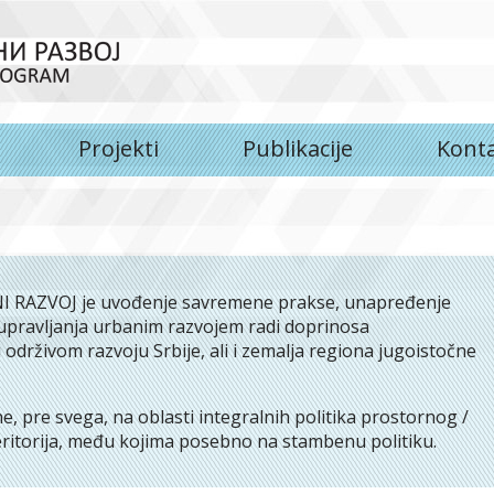
Projekti
Publikacije
Kont
 RAZVOJ je uvođenje savremene prakse, unapređenje
i upravlјanja urbanim razvojem radi doprinosa
drživom razvoju Srbije, ali i zemalјa regiona jugoistočne
, pre svega, na oblasti integralnih politika prostornog /
eritorija, među kojima posebno na stambenu politiku.