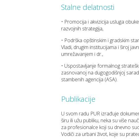
Stalne delatnosti
• Promocija i akvizicija usluga obuk
razvojnih strategija,
• Podrška opštinskim i gradskim st
Vladi, drugim institucijama i široj ja
umrežavanjem i dr.,
• Uspostavlјanje formalnog strateš
zasnovanoj na dugogodišnjoj saradn
stambenih agencija (ASA).
Publikacije
U svom radu PUR izrađuje dokumente
širu ili užu publiku, neka su više na
za profesionalce koji su dnevno su
Vodiči za urbani život, koje su prate