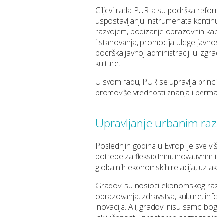
Cilјevi rada PUR-a su podrška re
uspostavlјanju instrumenata kontinu
razvojem, podizanje obrazovnih kap
i stanovanja, promocija uloge javno
podrška javnoj administraciji u izgra
kulture.
U svom radu, PUR se upravlјa princip
promoviše vrednosti znanja i perm
Upravlјanje urbanim ra
Poslednjih godina u Evropi je sve v
potrebe za fleksibilnim, inovativnim
globalnih ekonomskih relacija, uz a
Gradovi su nosioci ekonomskog razvo
obrazovanja, zdravstva, kulture, inf
inovacija. Ali, gradovi nisu samo bog