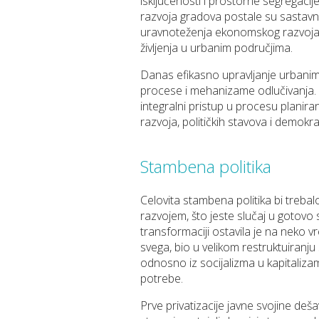
isklјučenosti i prostorne segregacije
razvoja gradova postale su sastavni
uravnoteženja ekonomskog razvoja, s
živlјenja u urbanim područjima.
Danas efikasno upravlјanje urbani
procese i mehanizame odlučivanja. U
integralni pristup u procesu planir
razvoja, političkih stavova i demokr
Stambena politika
Celovita stambena politika bi treba
razvojem, što jeste slučaj u gotovo 
transformaciji ostavila je na neko v
svega, bio u velikom restruktuiranju
odnosno iz socijalizma u kapitalizam
potrebe.
Prve privatizacije javne svojine de