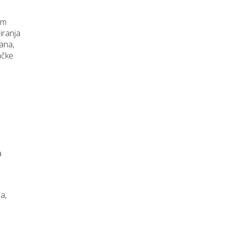
im
iranja
đana,
ačke
a
a,
e