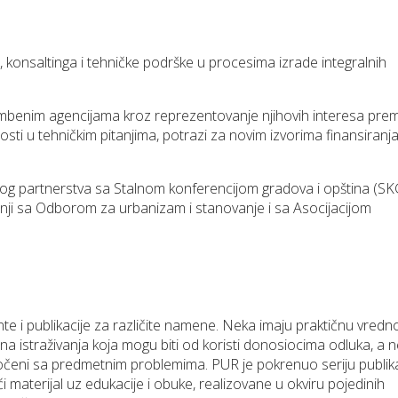
e, konsaltinga i tehničke podrške u procesima izrade integralnih
ambenim agencijama kroz reprezentovanje njihovih interesa pre
vnosti u tehničkim pitanjima, potrazi za novim izvorima finansiranja
kog partnerstva sa Stalnom konferencijom gradova i opština (SK
ji sa Odborom za urbanizam i stanovanje i sa Asocijacijom
 i publikacije za različite namene. Neka imaju praktičnu vredn
učna istraživanja koja mogu biti od koristi donosiocima odluka, a 
očeni sa predmetnim problemima. PUR je pokrenuo seriju publika
ći materijal uz edukacije i obuke, realizovane u okviru pojedinih