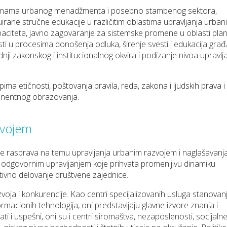
formama urbanog menadžmenta i posebno stambenog sektora,
irane stručne edukacije u različitim oblastima upravlјanja urban
aciteta, javno zagovaranje za sistemske promene u oblasti plan
sti u procesima donošenja odluka, širenje svesti i edukacija gra
dnji zakonskog i institucionalnog okvira i podizanje nivoa upravlј
ima etičnosti, poštovanja pravila, reda, zakona i lјudskih prava i
anentnog obrazovanja.
zvojem
iše rasprava na temu upravlјanja urbanim razvojem i naglašavanj
 i odgovornim upravlјanjem koje prihvata promenlјivu dinamiku
ktivno delovanje društvene zajednice.
ja i konkurencije. Kao centri specijalizovanih usluga stanovanj
ormacionih tehnologija, oni predstavlјaju glavne izvore znanja i
ati i uspešni, oni su i centri siromaštva, nezaposlenosti, socijaln