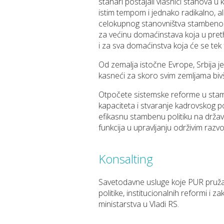
stanari postajali vlasnici stanova u k
istim tempom i jednako radikalno, a
celokupnog stanovništva stambenom 
za većinu domaćinstava koja u preth
i za sva domaćinstva koja će se tek 
Od zemalјa istočne Evrope, Srbija
kasneći za skoro svim zemlјama biv
Otpočete sistemske reforme u stambe
kapaciteta i stvaranje kadrovskog po
efikasnu stambenu politiku na drža
funkcija u upravlјanju održivim razv
Konsalting
Savetodavne usluge koje PUR pruž
politike, institucionalnih reformi i
ministarstva u Vladi RS.