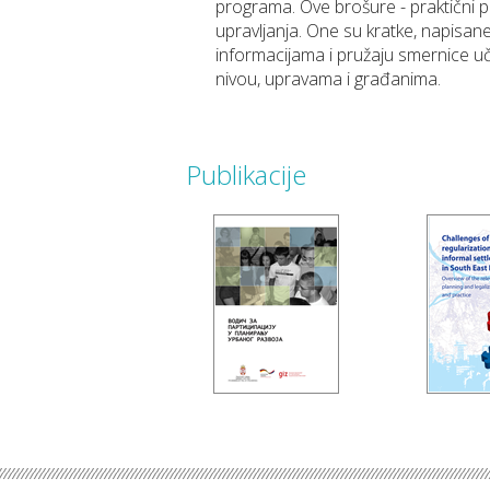
programa. Ove brošure - praktični pr
upravlјanja. One su kratke, napisan
informacijama i pružaju smernice uč
nivou, upravama i građanima.
Publikacije