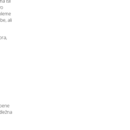
a išli
vo
obleme
e, ali
ora,
mbene
adležna