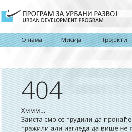
О нама
Мисија
Пројекти
404
Хммм...
Заиста смо се трудили да пронађе
тражили али изгледа да више не п