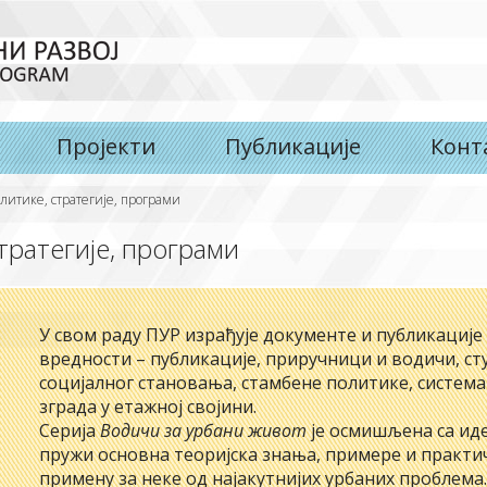
Пројекти
Публикације
Конт
литике, стратегије, програми
тратегије, програми
У свом раду ПУР израђује документе и публикације
вредности – публикације, приручници и водичи, ст
социјалног становања, стамбене политике, систе
зграда у етажној својини.
Серија
Водичи за урбани живот
је осмишљена са иде
пружи основна теоријска знања, примере и практич
примену за неке од најакутнијих урбаних проблема.