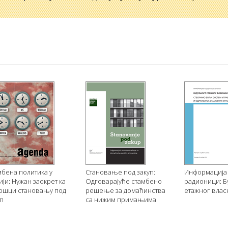
мбена политика у
Становање под закуп:
Информација
ји: Нужан заокрет ка
Одговарајуће стамбено
радионици: Б
ршци становању под
решење за домаћинства
етажног вла
уп
са нижим примањима