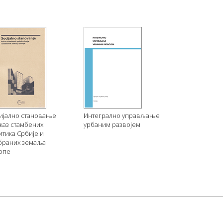
ијално становање:
Интегрално управљање
каз стамбених
урбаним развојем
итика Србије и
браних земаља
опе