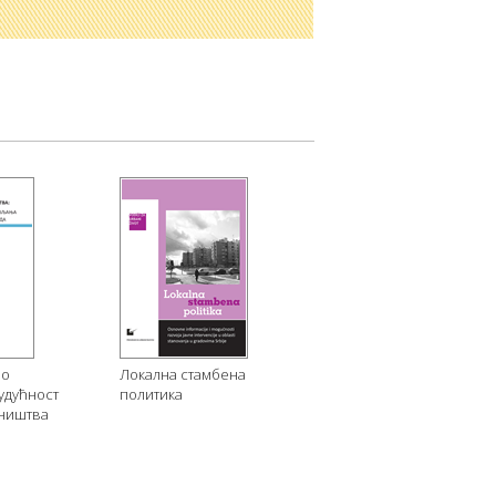
 о
Локална стамбена
удућност
политика
сништва