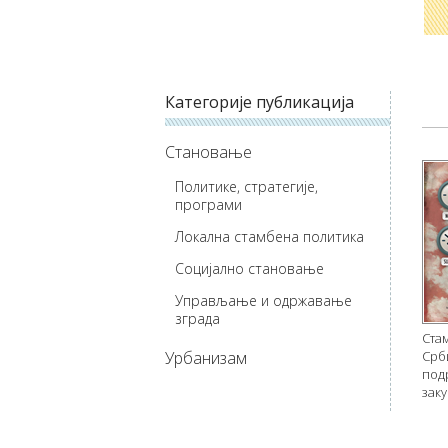
Категорије публикација
Становање
Политике, стратегије,
програми
Локална стамбена политика
Социјално становање
Управљање и одржавање
зграда
Ста
Урбанизам
Срби
под
зак