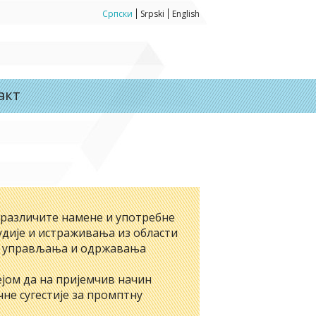
Српски
Srpski
English
акт
 различите намене и употребне
удије и истраживања из области
ма управљања и одржавања
јом да на пријемчив начин
не сугестије за промптну