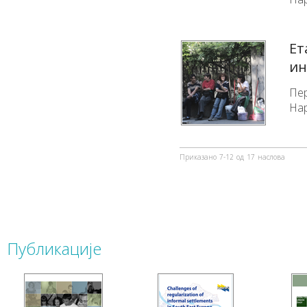
Ет
ин
Пер
Нар
Приказано
7-12
од
17
наслова
Публикације