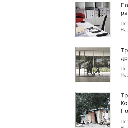
По
ра
Пер
Нар
Тр
др
Пер
Нар
Тр
Ко
По
Пер
Нар