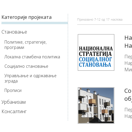
Категорије пројеката
Приказано
7-12
од
17
наслова
Становање
На
Политике, стратегије,
На
програми
Пер
Локална стамбена политика
Нар
Социјално становање
Мин
Управљање и одржавање
зграда
Со
Прописи
об
Урбанизам
Пер
Консалтинг
Нар