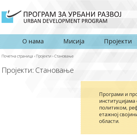
О нама
Мисија
Пројекти
Почетна страница
›
Пројекти
›
Становање
Пројекти:
Становање
Програми и про
институцијама
политиком, реф
етажној својин
области.