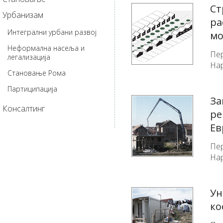
Ст
Урбанизам
ра
Интегрални урбани развој
мо
Неформална насеља и
Пер
легализација
Нар
Становање Рома
Партиципација
За
Консалтинг
ре
Ев
Пер
Нар
Ун
ко