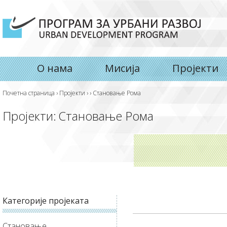
О нама
Мисија
Пројекти
Почетна страница
›
Пројекти
›
›
Становање Рома
Пројекти:
Становање Рома
Категорије пројеката
Становање